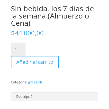
Sin bebida, los 7 días de
la semana (Almuerzo o
Cena)
$
44.000,00
Sin
bebida,
los
Añadir al carrito
7
días
de
la
Categoría:
gift cards
semana
(Almuerzo
o
Descripción
Cena)
cantidad