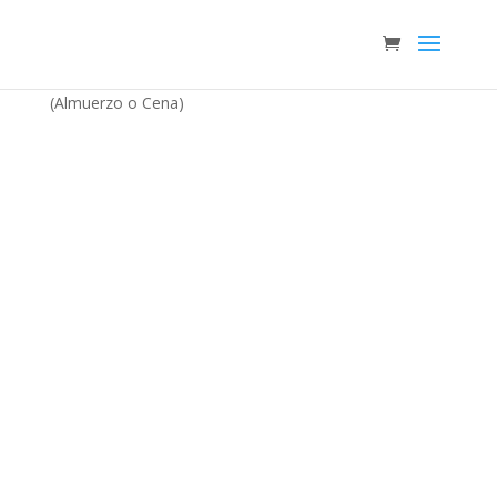
Inicio
/
gift cards
/ Sin bebida, los 7 días de la semana
(Almuerzo o Cena)